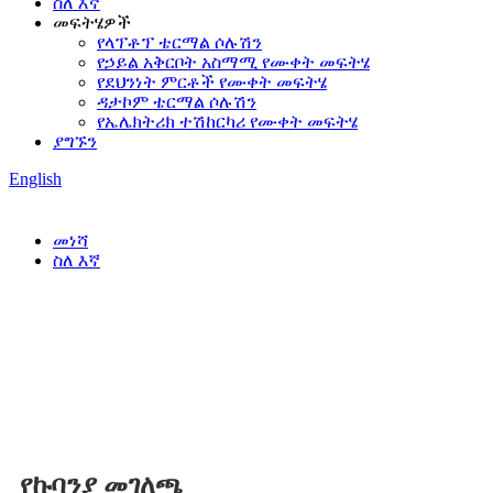
ስለ እኛ
መፍትሄዎች
የላፕቶፕ ቴርማል ሶሉሽን
የኃይል አቅርቦት አስማሚ የሙቀት መፍትሄ
የደህንነት ምርቶች የሙቀት መፍትሄ
ዳታኮም ቴርማል ሶሉሽን
የኤሌክትሪክ ተሽከርካሪ የሙቀት መፍትሄ
ያግኙን
English
መነሻ
ስለ እኛ
የኩባንያ መገለጫ