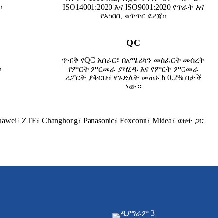
።
ISO14001:2020 እና ISO9001:2020 የጥራት እና
የአካባቢ ቁጥጥር ደረጃ።
QC
ጥብቅ የQC አሰራር፣ በአሜሪካን መስፈርት መሰረት
።
የምርት ምርመራ ያካሂዱ እና የምርት ምርመራ
ሪፖርት ያቅርቡ፣ የጉድለት መጠኑ ከ 0.2% በታች
ነው።
 ZTE፣ Changhong፣ Panasonic፣ Foxconn፣ Midea፣ ወዘተ ጋር