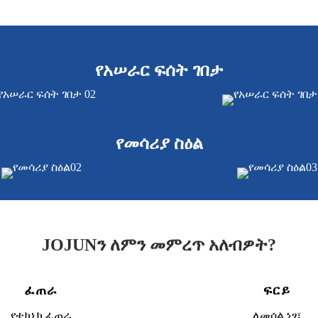
የአሠራር ፍሰት ገበታ
የመሳሪያ ስዕል
JOJUNን ለምን መምረጥ አለብዎት?
ፈጠራ
ፍርይ
የቴክኒክ ፈጠራ
ለመሳል ነፃ፣