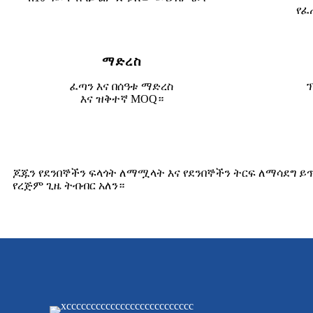
የፈ
ማድረስ
ፈጣን እና በሰዓቱ ማድረስ
ፕ
እና ዝቅተኛ MOQ።
ጆጁን የደንበኞችን ፍላጎት ለማሟላት እና የደንበኞችን ትርፍ ለማሳደግ ይጥራል። 
የረጅም ጊዜ ትብብር አለን።