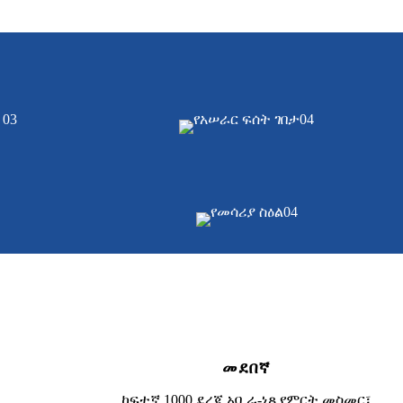
መደበኛ
ከፍተኛ 1000 ደረጃ አቧራ-ነጻ የምርት መስመር፣