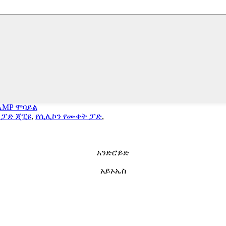
AMP ሞባይል
 ፓድ ጂፒዩ
,
የሲሊኮን የሙቀት ፓድ
,
አንድሮይድ
አይኦኤስ