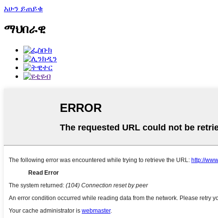
አሁን ይጠይቁ
ማህበራዊ