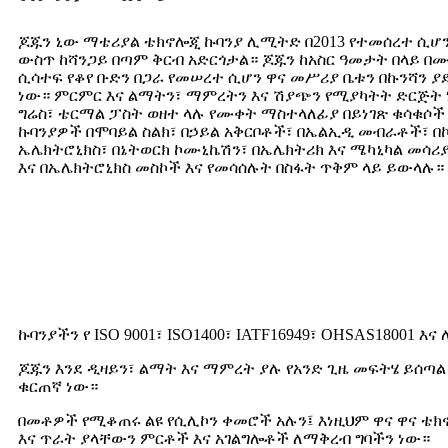
ጆጁን ኒው ማቴሪያል ቴክኖሎጂ ኩባንያ ሊሚትድ በ2013 የተመሰረተ ሲሆን
ውስጥ ከሻንጋይ በጣም ቅርብ አድርጎታል። ጆጁን ከአስር ዓመታት በላይ 
ሲሳተፍ የቆየ ቡድን በጋራ የመሠረተ ሲሆን ዋና መሥሪያ ቤቱን በኩንሻን 
ነው። ምርምር እና ልማትን፣ ማምረትን እና ሽያጭን የሚያካትት ድርጅት 
ግሬስ፣ ቴርማል ፓስት ወዘተ ላሉ የሙቀት ማስተላለፊያ በይነገጽ ቁሳቁሶች
ኩባንያዎች በሞባይል ስልክ፣ በኃይል አቅርቦቶች፣ በኤልኢዲ መብራቶች፣
ኤሌክትሮኒክስ፣ በኔትወርክ ኮሙኒኬሽን፣ በኤሌክትሪክ እና ሜካኒካል መሳሪ
እና በኤሌክትሮኒክስ መስኮች እና የመሳሰሉት በስፋት ጥቅም ላይ ይውላሉ።
ኩባንያችን የ ISO 9001፣ ISO1400፣ IATF16949፣ OHSAS18001
ጆጁን እንደ ዲዛይን፣ ልማት እና ማምረት ያሉ የአንድ ጊዜ መፍትሄ ይሰጣ
ቁርጠኛ ነው።
በመቶዎች የሚቆጠሩ ልዩ የሲሊኮን ቀመሮች አሉን፤ እነዚህም ዋና ዋና ቴ
እና ጥራት ያላቸውን ምርቶች እና አገልግሎቶች ለማቅረብ ግባችን ነው።