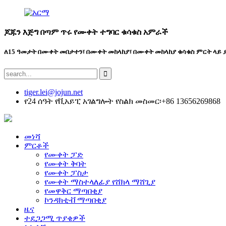
ጆጁን እጅግ በጣም ጥሩ የሙቀት ተግባር ቁሳቁስ አምራች
ለ15 ዓመታት በሙቀት መበታተን፣ በሙቀት መከላከያ፣ በሙቀት መከላከያ ቁሳቁስ ምርት ላይ 
tiger.lei@jojun.net
የ24 ሰዓት የቪአይፒ አገልግሎት የስልክ መስመር፡+86 13656269868
መነሻ
ምርቶች
የሙቀት ፓድ
የሙቀት ቅባት
የሙቀት ፓስታ
የሙቀት ማስተላለፊያ የሸክላ ማሸጊያ
የመዋቅር ማጣበቂያ
ኮንዳክቲቭ ማጣበቂያ
ዜና
ተደጋጋሚ ጥያቄዎች