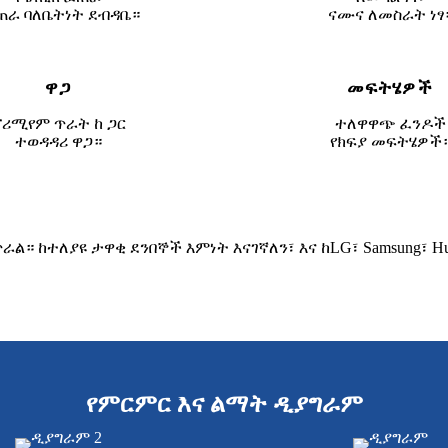
ጠራ ባለቤትነት ደብዳቤ።
ናሙና ለመስራት ነፃ
ዋጋ
መፍትሄዎች
ሪሚየም ጥራት ከ ጋር
ተለዋዋጭ ፈንዶች
ተወዳዳሪ ዋጋ።
የክፍያ መፍትሄዎች
ከተለያዩ ታዋቂ ደንበኞች እምነት እናገኛለን፣ እና ከLG፣ Samsung፣ Huawei፣
የምርምር እና ልማት ዲያግራም