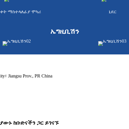
ቀት ማስተላለፊያ ሞካሪ
ኒደር
ኤግዚቢሽን
፣ Jiangsu Prov., PR China
ያውኑ ከቡድናችን ጋር ይገናኙ