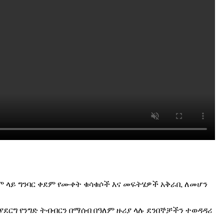
ለም ላይ ግንባር ቀደም የሙቀት ቁሳቁሶች እና መፍትሄዎች አቅራቢ ለመሆን
ደርግ የንግድ ትብብርን በማሰብ በዓለም ዙሪያ ላሉ ደንበኞቻችን ተወዳዳሪ