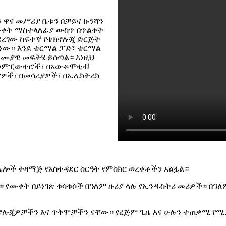
 ዋና መሥሪያ ቤቱን በቻይና ኩንሻን
በሙቀት ማስተላለፊያ ውስጥ በጥልቀት
ያደረገው ከፍተኛ የቴክኖሎጂ ድርጅት
ነው። እንደ ቴርማል ፓድ፣ ቴርማል
 ሙያዊ መፍትሄ ይሰጣል። እነዚህ
 በኮምፒውተሮች፣ በአውቶሞቲቭ
ያዎች፣ በመሳሪያዎች፣ በኤሌክትሪክ
 እና ሌሎች ተዛማጅ የአስተዳደር ስርዓት የምስክር ወረቀቶችን አልፏል።
ል። የሙቀት በይነገጽ ቁሳቁሶች በዓለም ዙሪያ ላሉ የኢንዱስትሪ መሪዎች። በዓ
ክኖሎጂዎቻችን እና ጥቅሞቻችን ናቸው። የረጅም ጊዜ እና ሁሉን ተጠቃሚ የሚያ