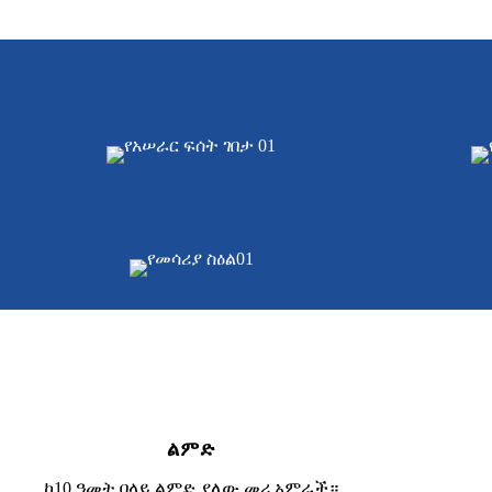
ልምድ
ከ10 ዓመት በላይ ልምድ ያለው መሪ አምራች።