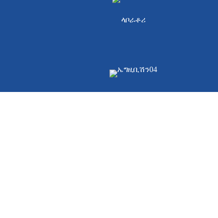
ላቦራቶሪ