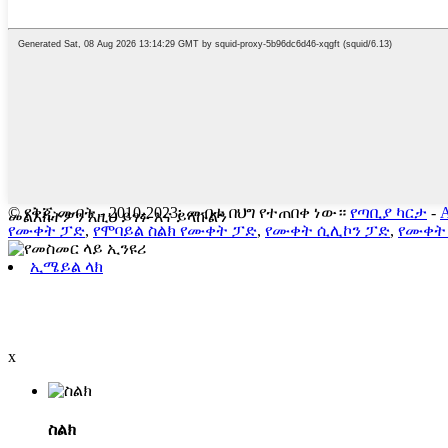
© የቅጂ መብት - 2010-2023፡ መብቱ በህግ የተጠበቀ ነው።
የጣቢያ ካርታ
-
መልእክትዎን እዚህ ይፃፉ እና ይላኩልን
የሙቀት ፓድ
,
የሞባይል ስልክ የሙቀት ፓድ
,
የሙቀት ሲሊኮን ፓድ
,
የሙቀት
ኢሜይል ላክ
x
ስልክ