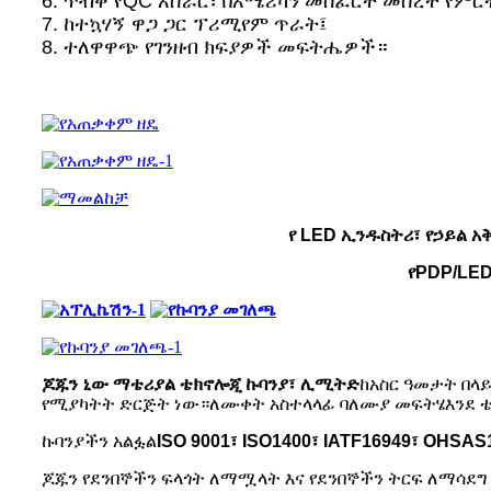
6. ጥብቅ የQC አሰራር፣ በአሜሪካን መስፈርት መሰረት የም
7. ከተኳሃኝ ዋጋ ጋር ፕሪሚየም ጥራት፤
8. ተለዋዋጭ የገንዘብ ክፍያዎች መፍትሔዎች።
የ LED ኢንዱስትሪ፣ የኃይል አ
የPDP/LE
ጆጁን ኒው ማቴሪያል ቴክኖሎጂ ኩባንያ፣ ሊሚትድ
ከአስር ዓመታት በላ
የሚያካትት ድርጅት ነው።
ለሙቀት አስተላላፊ ባለሙያ መፍትሄ
እንደ 
ኩባንያችን አልፏል
ISO 9001፣ ISO1400፣ IATF16949፣ OHSAS
ጆጁን የደንበኞችን ፍላጎት ለማሟላት እና የደንበኞችን ትርፍ ለማሳደግ ይ