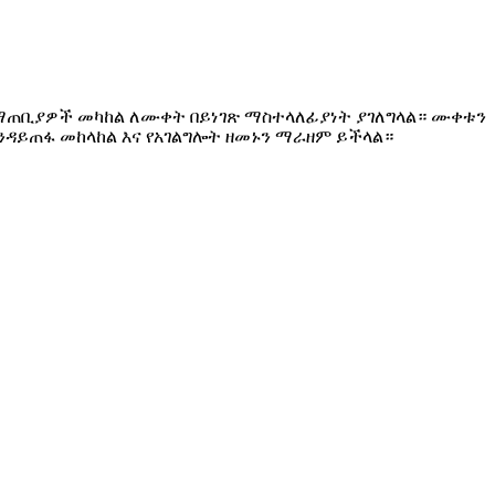
 ማጠቢያዎች መካከል ለሙቀት በይነገጽ ማስተላለፊያነት ያገለግላል። ሙቀቱን
ዳይጠፋ መከላከል እና የአገልግሎት ዘመኑን ማራዘም ይችላል።