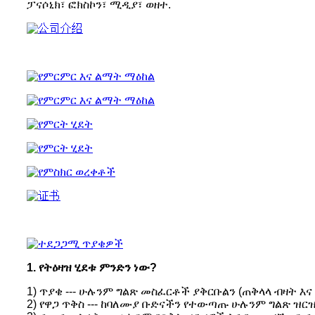
ፓናሶኒክ፣ ፎክስኮን፣ ሚዲያ፣ ወዘተ.
1. የትዕዛዝ ሂደቱ ምንድን ነው?
1) ጥያቄ --- ሁሉንም ግልጽ መስፈርቶች ያቅርቡልን (ጠቅላላ ብዛት እና
2) የዋጋ ጥቅስ --- ከባለሙያ ቡድናችን የተውጣጡ ሁሉንም ግልጽ ዝርዝ