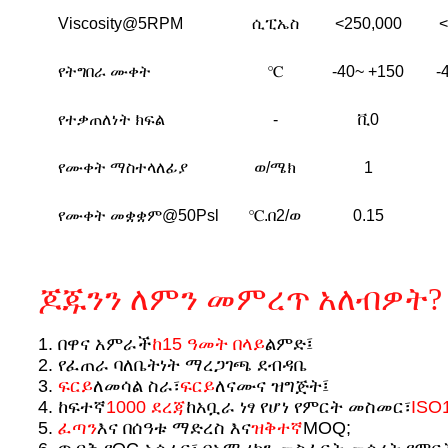
Viscosity@5RPM
ሲፒኤስ
<250,000
<
የትግበራ ሙቀት
℃
-40~ +150
-
የተቃጠለነት ክፍል
-
ቪ0
የሙቀት ማስተላለፊያ
ወ/ሜክ
1
የሙቀት መቋቋም@50Psl
℃.በ2/ወ
0.15
ጆጁንን ለምን መምረጥ አለብዎት?
1. በዋና አምራች
ከ15 ዓመት በላይ
ልምድ፤
2. የፈጠራ ባለቤትነት ማረጋገጫ ደብዳቤ
3.
ፍርይ
ለመሳል ስራ፣
ፍርይ
ለናሙና ዝግጅት፤
4. ከፍተኛ
1000 ደረጃ
ከአቧራ ነፃ የሆነ የምርት መስመር፣
ISO
5.
ፈጣን
እና በሰዓቱ ማድረስ እና
ዝቅተኛ
MOQ;