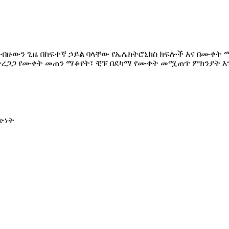
ብዙውን ጊዜ በከፍተኛ ኃይል ባላቸው የኤሌክትሮኒክስ ክፍሎች እና በሙቀት
ተረጋጋ የሙቀት መጠን ማቆየት፣ ቺፑ በደካማ የሙቀት መሟጠጥ ምክንያት እን
ጭነት