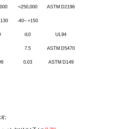
,000
<250,000
ASTM D2196
+130
-40~ +150
0
ቪ0
UL94
7.5
ASTM D5470
09
0.03
ASTM D149
ረጃ;