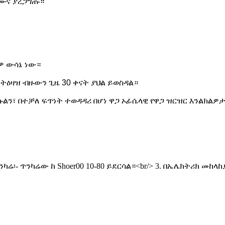
ናሙና ያረጋግጡ።
ስዎ ውሳኔ ነው።
ትዕዛዝ ብዙውን ጊዜ 30 ቀናት ያህል ይወስዳል።
ልን፣ በተቻለ ፍጥነት ተወዳዳሪ በሆነ ዋጋ ኦፊሴላዊ የዋጋ ዝርዝር እንልክልዎ